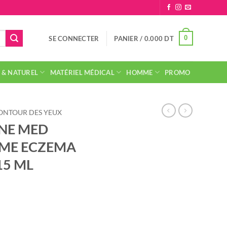
0
SE CONNECTER
PANIER /
0.000
DT
 & NATUREL
MATÉRIEL MÉDICAL
HOMME
PROMO
ONTOUR DES YEUX
NE MED
EME ECZEMA
15 ML