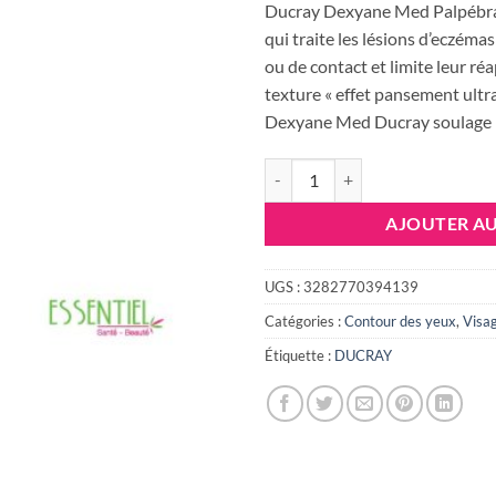
Ducray Dexyane Med Palpébral
qui traite les lésions d’eczém
ou de contact et limite leur ré
texture « effet pansement ultr
Dexyane Med Ducray soulage
quantité de DUCRAY DEXYANE
AJOUTER AU
UGS :
3282770394139
Catégories :
Contour des yeux
,
Visa
Étiquette :
DUCRAY