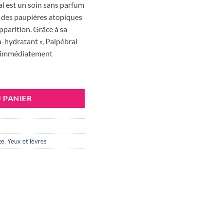
 est un soin sans parfum
as des paupières atopiques
apparition. Grâce à sa
a-hydratant », Palpébral
 immédiatement
 MED PALPEBRAL CREME ECZEMA DES PAUPIERES 15 ML
 PANIER
ge
,
Yeux et lèvres