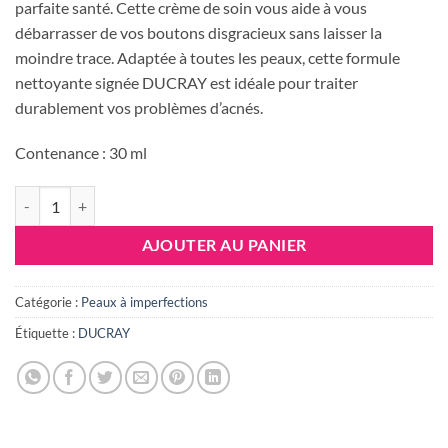
était :
est :
parfaite santé. Cette crème de soin vous aide à vous
49.229 DT.
44.100 DT
débarrasser de vos boutons disgracieux sans laisser la
moindre trace. Adaptée à toutes les peaux, cette formule
nettoyante signée DUCRAY est idéale pour traiter
durablement vos problèmes d’acnés.
Contenance : 30 ml
quantité de Ducray KERACNYL PP+ CRÈME ANTI IMPERFECTION , 3
AJOUTER AU PANIER
Catégorie :
Peaux à imperfections
Étiquette :
DUCRAY