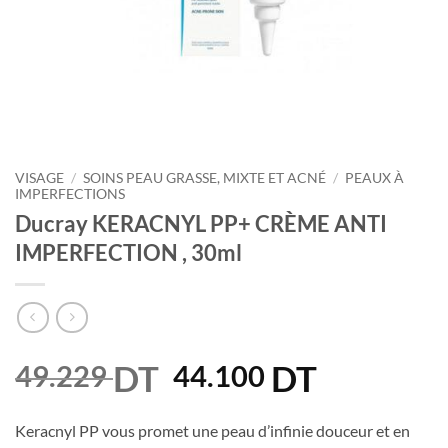
VISAGE
/
SOINS PEAU GRASSE, MIXTE ET ACNÉ
/
PEAUX À
IMPERFECTIONS
Ducray KERACNYL PP+ CRÈME ANTI
IMPERFECTION , 30ml
DT
Le
DT
Le
49.229
44.100
prix
prix
initial
actuel
Keracnyl PP vous promet une peau d’infinie douceur et en