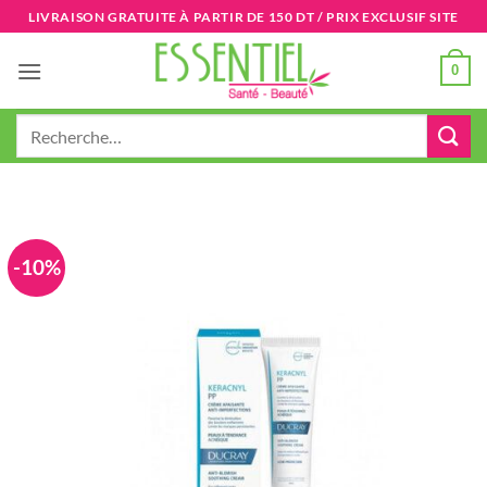
Passer
LIVRAISON GRATUITE À PARTIR DE 150 DT / PRIX EXCLUSIF SITE
au
contenu
0
Recherche
pour :
-10%