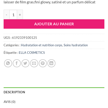
laisser de film gras.fini glowy, satiné et un parfum délicat
quantité de ELLA Huile Sèche Pailletée ROSE GOLD 50ml
AJOUTER AU PANIER
UGS :
6192339100125
Catégories :
Hydratation et nutrition corps
,
Soins hydratation
Étiquette :
ELLA COSMETICS
DESCRIPTION
AVIS (0)