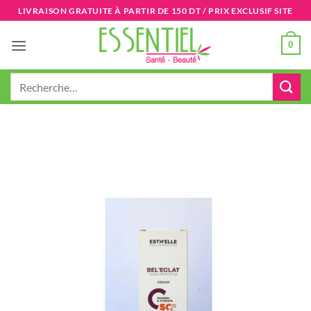
Passer
LIVRAISON GRATUITE À PARTIR DE 150 DT / PRIX EXCLUSIF SITE
au
contenu
0
Recherche
pour :