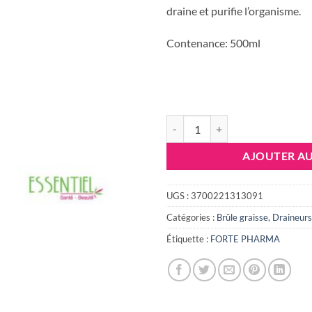
étai
draine et purifie l’organisme.
73.
Contenance:
500ml
quantité de Forte pharma Turbod
AJOUTER AU
UGS :
3700221313091
Catégories :
Brûle graisse
,
Draineurs
Étiquette :
FORTE PHARMA