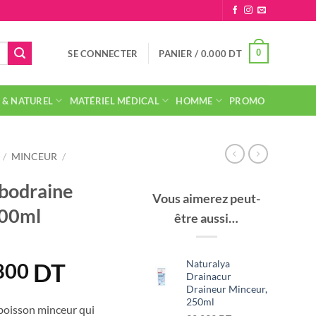
0
SE CONNECTER
PANIER /
0.000
DT
 & NATUREL
MATÉRIEL MÉDICAL
HOMME
PROMO
/
MINCEUR
/
bodraine
Vous aimerez peut-
500ml
être aussi…
Naturalya
DT
Le
800
Drainacur
prix
Draineur Minceur,
250ml
ial
actuel
boisson minceur qui