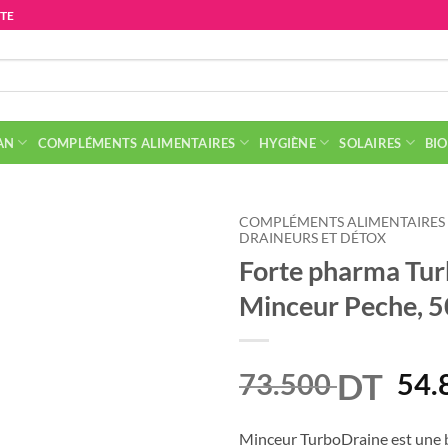
ITE
AN
COMPLÉMENTS ALIMENTAIRES
HYGIÈNE
SOLAIRES
BIO
COMPLÉMENTS ALIMENTAIRES
DRAINEURS ET DÉTOX
Forte pharma Tur
Minceur Peche, 
DT
Le
73.500
54.
prix
init
Minceur TurboDraine est une 