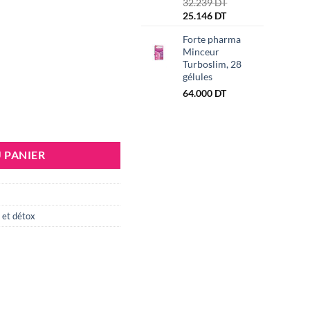
Le
32.239
DT
t :
est :
Le
prix
25.146
DT
500 DT.
54.800 DT.
prix
initial
Forte pharma
actuel
était :
Minceur
est :
32.239 DT.
Turboslim, 28
25.146 DT.
gélules
64.000
DT
raine Minceur Peche, 500ml
 PANIER
 et détox