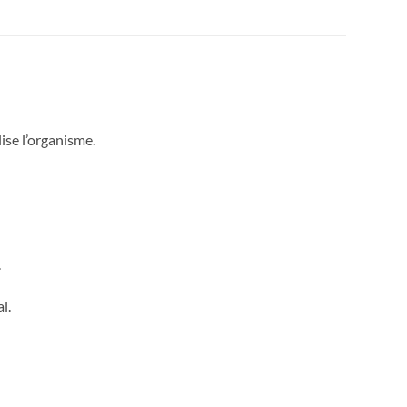
lise l’organisme.
.
l.