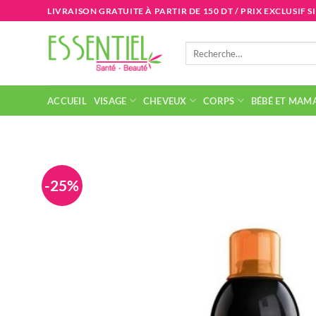
Passer
LIVRAISON GRATUITE À PARTIR DE 150 DT / PRIX EXCLUSIF S
au
contenu
Recherche
pour :
ACCUEIL
VISAGE
CHEVEUX
CORPS
BÉBÉ ET MAM
-25%