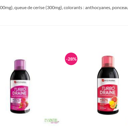
 (600mg), queue de cerise (300mg), colorants : anthocyanes, poncea
-28%