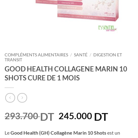
COMPLÉMENTS ALIMENTAIRES
/
SANTÉ
/
DIGESTION ET
TRANSIT
GOOD HEALTH COLLAGENE MARIN 10
SHOTS CURE DE 1 MOIS
DT
Le
DT
Le
293.700
245.000
prix
prix
initial
actuel
Le
Good Health (GH) Collagène Marin 10 Shots
est un