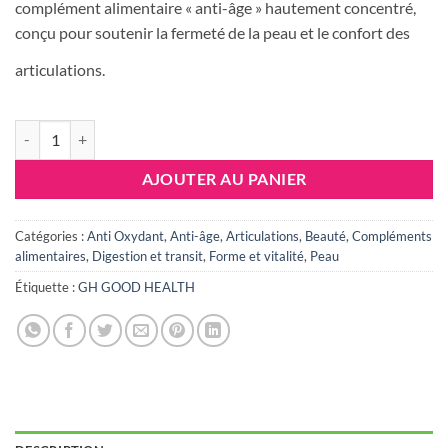
était :
est :
complément alimentaire « anti-âge » hautement concentré,
293.700 DT.
245.00
conçu pour soutenir la fermeté de la peau et le confort des
articulations.
quantité de GOOD HEALTH COLLAGENE MARIN 10 SHOTS CURE DE
AJOUTER AU PANIER
Catégories :
Anti Oxydant
,
Anti-âge
,
Articulations
,
Beauté
,
Compléments
alimentaires
,
Digestion et transit
,
Forme et vitalité
,
Peau
Étiquette :
GH GOOD HEALTH