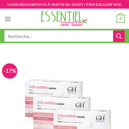
Passer
LIVRAISON GRATUITE À PARTIR DE 150 DT / PRIX EXCLUSIF SITE
au
contenu
0
Recherche
pour :
-17%