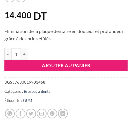
DT
14.400
Élimination de la plaque dentaire en douceur et profondeur
grâce à des brins effilés
quantité de GUM BROSSE À DENTS TECHNIQUE PRO MEDIUM (528)
AJOUTER AU PANIER
UGS :
7630019901468
Catégorie :
Brosses à dents
Étiquette :
GUM