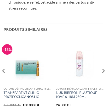
chronique, en effet, cet acide aminé a des vertus anti-
stress reconnues.
PRODUITS SIMILAIRES
-13%
COTONS DÉMAQUILLANT LINGETTES ET ÉPONGES
COTONS DÉMAQUILLANT LINGETTES ET ÉPONGES
TRANSPARENT CLINIC
NUK BIBERON PLASTIQUE
PROTEOGLICANOS HC
LOVE 6-18M 250ML
Le
Le
150.000
DT
130.000
DT
24.500
DT