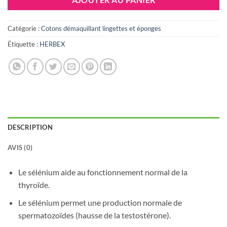
20.000 DT.
14.000 DT
Catégorie :
Cotons démaquillant lingettes et éponges
Étiquette :
HERBEX
DESCRIPTION
AVIS (0)
Le sélénium aide au fonctionnement normal de la
thyroïde.
Le sélénium permet une production normale de
spermatozoïdes (hausse de la testostérone).