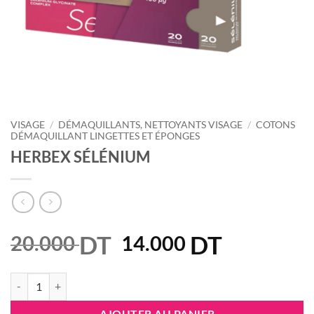
VISAGE
/
DÉMAQUILLANTS, NETTOYANTS VISAGE
/
COTONS
DÉMAQUILLANT LINGETTES ET ÉPONGES
HERBEX SÉLÉNIUM
DT
Le
DT
Le
20.000
14.000
prix
prix
initial
actuel
quantité de HERBEX SÉLÉNIUM
était :
est :
AJOUTER AU PANIER