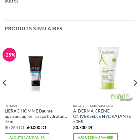
autres.
PRODUITS SIMILAIRES
-25%
HOMME
RASAGE & APRÈS-RASAGE
LIERAC HOMME Baume
A-DERMA CREME
apaisant après rasage hydratant,
UNIVERSELLE HYDRATANTE
75ml
50ML
Le
Le
80.264
DT
60.000
DT
33.700
DT
prix
prix
initial
actuel
AJOUTER AU PANIER
AJOUTER AU PANIER
était :
est :