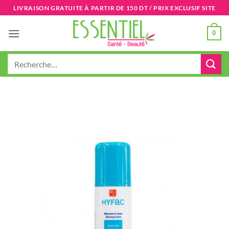
Passer
LIVRAISON GRATUITE À PARTIR DE 150 DT / PRIX EXCLUSIF SITE
au
contenu
0
Recherche
pour :