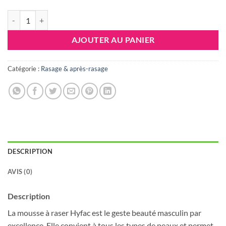
quantité de Hyfac Mousse à raser , 150 ml
AJOUTER AU PANIER
Catégorie :
Rasage & après-rasage
DESCRIPTION
AVIS (0)
Description
La mousse à raser Hyfac est le geste beauté masculin par
excellence. Elle convient à tous les types de peaux et permet