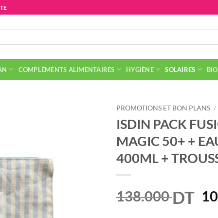
ITE
AN
COMPLÉMENTS ALIMENTAIRES
HYGIÈNE
SOLAIRES
BIO
PROMOTIONS ET BON PLANS
/
ISDIN PACK FU
MAGIC 50+ + EA
400ML + TROUS
DT
Le
138.000
10
pr