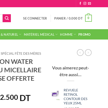
0
SE CONNECTER
PANIER /
0.000
DT
 & NATUREL
MATÉRIEL MÉDICAL
HOMME
PROMO
SPÉCIAL FÊTE DES MÈRES
SION WATER
Vous aimerez peut-
U MICELLAIRE
être aussi…
SE OFFERTE
REVUELE
RETINOL
DT
Le
2.500
CONTOUR DES
ix
prix
YEUX 25ML