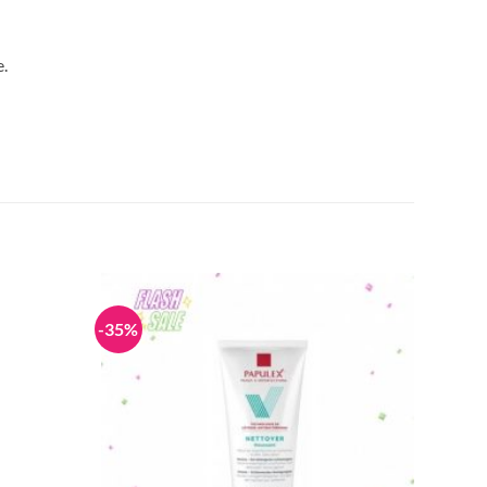
e.
-35%