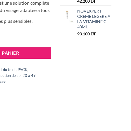
tial
actuel
42.200
DT
st une solution complète
it :
est :
 du visage, adaptée à tous
NOVEXPERT
CREME LEGERE A
8.000 DT.
102.500 DT.
s plus sensibles.
LA VITAMINE C
40ML
93.100
DT
N WATER MAGIC 50+ + EAU MICELLAIRE 400ML + TROUSSE OFFERTE
 PANIER
t du teint
,
PACK
,
tection de spf 20 à 49
,
age