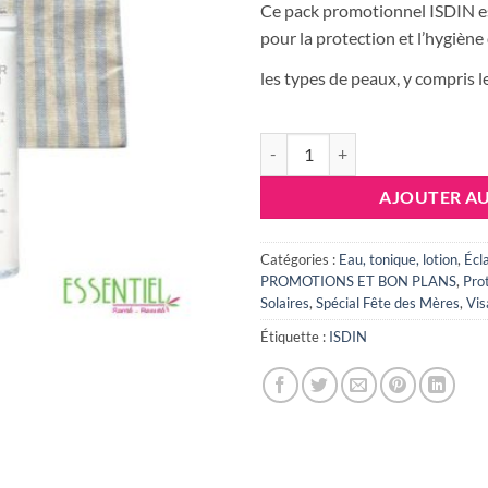
ini
Ce pack promotionnel ISDIN e
éta
pour la protection et l’hygiène
13
les types de peaux, y compris le
quantité de ISDIN PACK FUSIO
AJOUTER AU
Catégories :
Eau, tonique, lotion
,
Écla
PROMOTIONS ET BON PLANS
,
Pro
Solaires
,
Spécial Fête des Mères
,
Vis
Étiquette :
ISDIN