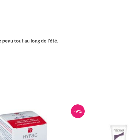
 peau tout au long de l’été,
-9%