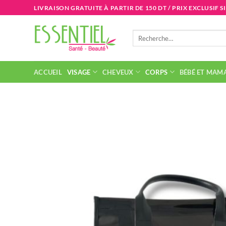
Passer
LIVRAISON GRATUITE À PARTIR DE 150 DT / PRIX EXCLUSIF S
au
contenu
Recherche
pour :
ACCUEIL
VISAGE
CHEVEUX
CORPS
BÉBÉ ET MAM