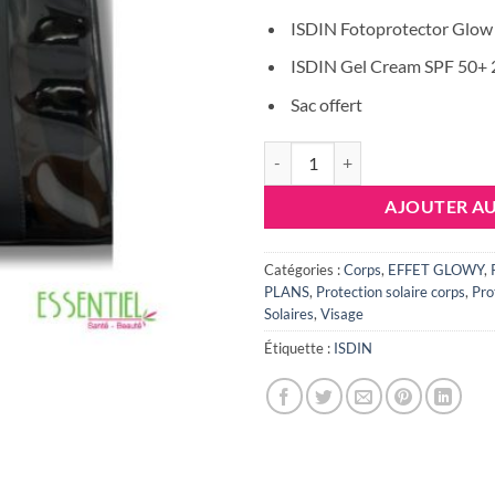
ISDIN Fotoprotector Glow
ISDIN Gel Cream SPF 50+ 
Sac offert
quantité de ISDIN Pack FUSIO
AJOUTER AU
Catégories :
Corps
,
EFFET GLOWY
,
PLANS
,
Protection solaire corps
,
Pro
Solaires
,
Visage
Étiquette :
ISDIN