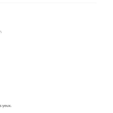
+
,
s yeux.