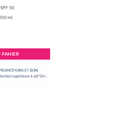
 SPF 50
250 ml
N WATER MAGIC GLOW + Gel Cream SPF 50 250ML
 PANIER
PROMOTIONS ET BON
tection supérieure à spf 50+
,