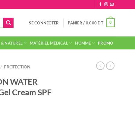
0
SE CONNECTER
PANIER /
0.000
DT
 & NATUREL
MATÉRIEL MÉDICAL
HOMME
PROMO
/
PROTECTION
ION WATER
el Cream SPF