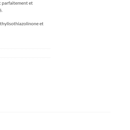
t parfaitement et
é.
hylisothiazolinone et