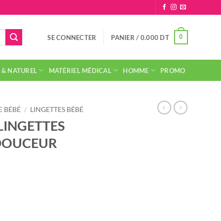
0
SE CONNECTER
PANIER /
0.000
DT
 & NATUREL
MATÉRIEL MÉDICAL
HOMME
PROMO
 BÉBÉ
/
LINGETTES BÉBÉ
LINGETTES
DOUCEUR