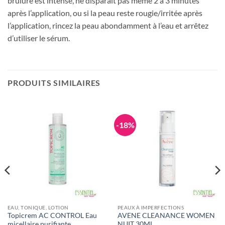
brûlure est intense, ne disparaît pas même 2 à 3 minutes
après l’application, ou si la peau reste rougie/irritée après
l’application, rincez la peau abondamment à l’eau et arrêtez
d’utiliser le sérum.
PRODUITS SIMILAIRES
-18%
EAU, TONIQUE, LOTION
PEAUX À IMPERFECTIONS
Topicrem AC CONTROL Eau
AVENE CLEANANCE WOMEN
micellaire purifiante
NUIT 30ML