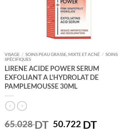
VISAGE
/
SOINS PEAU GRASSE, MIXTE ET ACNÉ
/
SOINS
SPÉCIFIQUES
LIRENE ACIDE POWER SERUM
EXFOLIANT A L’HYDROLAT DE
PAMPLEMOUSSE 30ML
DT
Le
DT
Le
65.028
50.722
prix
prix