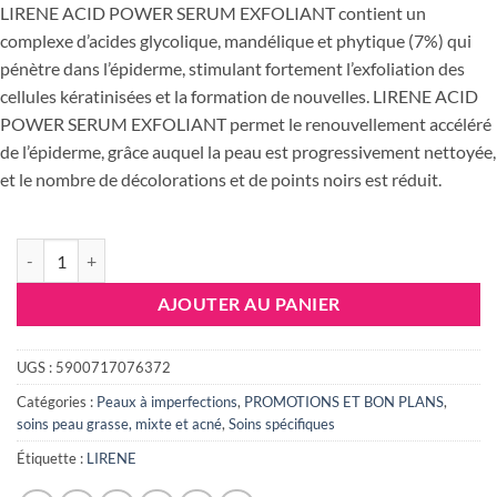
initial
actuel
LIRENE ACID POWER SERUM EXFOLIANT contient un
était :
est :
complexe d’acides glycolique, mandélique et phytique (7%) qui
65.028 DT.
50.722 DT
pénètre dans l’épiderme, stimulant fortement l’exfoliation des
cellules kératinisées et la formation de nouvelles. LIRENE ACID
POWER SERUM EXFOLIANT permet le renouvellement accéléré
de l’épiderme, grâce auquel la peau est progressivement nettoyée,
et le nombre de décolorations et de points noirs est réduit.
quantité de LIRENE ACIDE POWER SERUM EXFOLIANT A L'HYDR
AJOUTER AU PANIER
UGS :
5900717076372
Catégories :
Peaux à imperfections
,
PROMOTIONS ET BON PLANS
,
soins peau grasse, mixte et acné
,
Soins spécifiques
Étiquette :
LIRENE