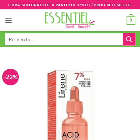
Passer
LIVRAISON GRATUITE À PARTIR DE 150 DT / PRIX EXCLUSIF SITE
au
contenu
0
Recherche
pour :
-22%