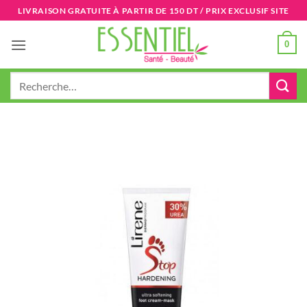
Passer
LIVRAISON GRATUITE À PARTIR DE 150 DT / PRIX EXCLUSIF SITE
au
contenu
0
Recherche
pour :