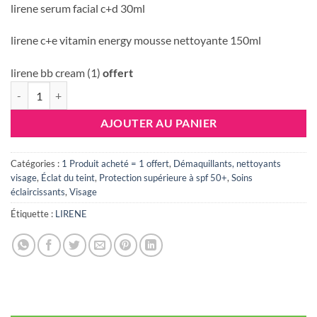
initial
actuel
lirene serum facial c+d 30ml
était :
est :
lirene c+e vitamin energy mousse nettoyante 150ml
178.226 DT.
112.00
lirene bb cream (1)
offert
quantité de LIRENE PACK SERUM C+D PRO + GEL MOUSSANT C+E 1
AJOUTER AU PANIER
Catégories :
1 Produit acheté = 1 offert
,
Démaquillants, nettoyants
visage
,
Éclat du teint
,
Protection supérieure à spf 50+
,
Soins
éclaircissants
,
Visage
Étiquette :
LIRENE