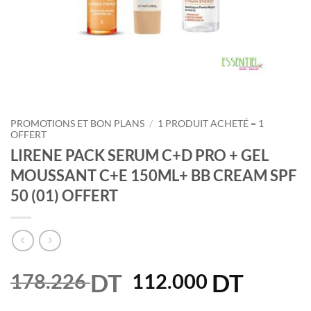
PROMOTIONS ET BON PLANS
/
1 PRODUIT ACHETÉ = 1
OFFERT
LIRENE PACK SERUM C+D PRO + GEL
MOUSSANT C+E 150ML+ BB CREAM SPF
50 (01) OFFERT
DT
Le
DT
Le
178.226
112.000
prix
prix