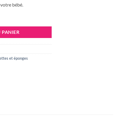
 votre bébé.
 3 UNITIES
 PANIER
ettes et éponges