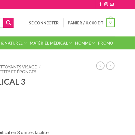
0
SE CONNECTER
PANIER /
0.000
DT
 & NATUREL
MATÉRIEL MÉDICAL
HOMME
PROMO
TTOYANTS VISAGE
/
TTES ET ÉPONGES
ICAL 3
lical en 3 unités facilite