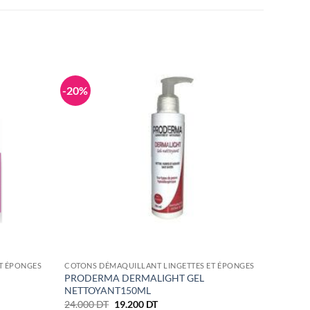
-20%
T ÉPONGES
COTONS DÉMAQUILLANT LINGETTES ET ÉPONGES
PRODERMA DERMALIGHT GEL
NETTOYANT150ML
Le
Le
24.000
DT
19.200
DT