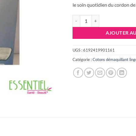
le soin quotidien du cordon de
quantité de MEGAKIT OMBILICAL
AJOUTER AU
UGS :
6192419901161
Catégorie :
Cotons démaquillant ling