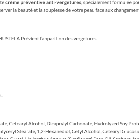
tte
crème préventive anti-vergetures
, spécialement formulée p
réserver la beauté et la souplesse de votre peau face aux changeme
A Prévient l’apparition des vergetures
s.
te, Cetearyl Alcohol, Dicaprylyl Carbonate, Hydrolyzed Soy Prote
lyceryl Stearate, 1,2-Hexanediol, Cetyl Alcohol, Cetearyl Glucosi
ene Glycol, Helianthus Annuus (Sunflower) Seed Oil, Sophora Jap