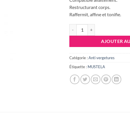
étai
62.
Restructurant corps.
Raffermit, affine et tonifie.
quantité de MUSTELA MATERNITE,
AJOUTER AU
Catégorie :
Anti vergetures
Étiquette :
MUSTELA