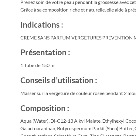
Prenez soin de votre peau pendant la grossesse avec ce
Grâce à sa composition riche et naturelle, elle aide à p
Indications :
CREME SANS PARFUM VERGETURES PREVENTION MUSTEL
Présentation :
1 Tube de 150 ml
Conseils d’utilisation :
Masser sur la vergeture de couleur rosée pendant 2 moi
Composition :
Aqua (Water), Di-C12-13 Alkyl Malate, Ethylhexyl Cocoa
Galactoarabinan, Butyrospermum Parkii (Shea) Butter, G
Cocoglycerides, Sclerotium Gum, Zinc Gluconate, Pentyl