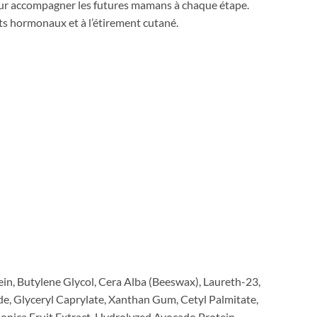
our accompagner les futures mamans à chaque étape.
nts hormonaux et à l’étirement cutané.
in, Butylene Glycol, Cera Alba (Beeswax), Laureth-23,
de, Glyceryl Caprylate, Xanthan Gum, Cetyl Palmitate,
onica Fruit Extract, Hydrolyzed Avocado Protein,