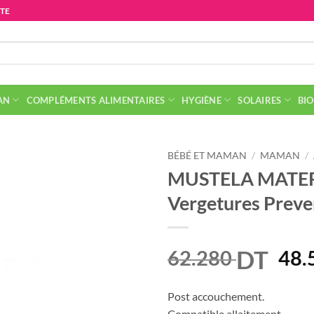
ITE
AN
COMPLÉMENTS ALIMENTAIRES
HYGIÈNE
SOLAIRES
BIO
BÉBÉ ET MAMAN
/
MAMAN
/
MUSTELA MATER
Vergetures Preve
DT
Le
62.280
48.
prix
init
Post accouchement.
Compatible allaitement.