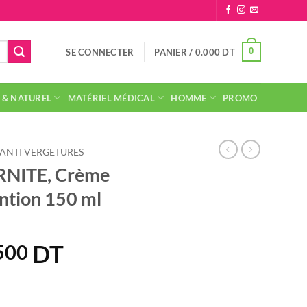
0
SE CONNECTER
PANIER /
0.000
DT
 & NATUREL
MATÉRIEL MÉDICAL
HOMME
PROMO
ANTI VERGETURES
NITE, Crème
ntion 150 ml
DT
Le
500
prix
ial
actuel