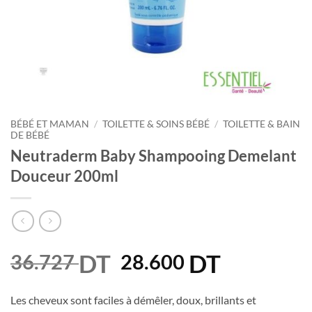
BÉBÉ ET MAMAN
/
TOILETTE & SOINS BÉBÉ
/
TOILETTE & BAIN
DE BÉBÉ
Neutraderm Baby Shampooing Demelant
Douceur 200ml
DT
Le
DT
Le
36.727
28.600
prix
prix
initial
actuel
Les cheveux sont faciles à démêler, doux, brillants et