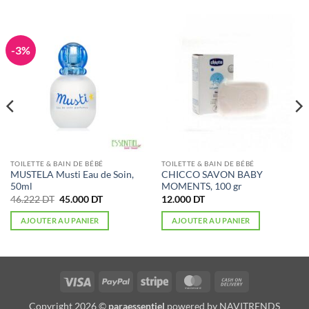
-3%
TOILETTE & BAIN DE BÉBÉ
TOILETTE & BAIN DE BÉBÉ
MUSTELA Musti Eau de Soin,
CHICCO SAVON BABY
50ml
MOMENTS, 100 gr
Le
Le
46.222
DT
45.000
DT
12.000
DT
prix
prix
initial
actuel
AJOUTER AU PANIER
AJOUTER AU PANIER
était :
est :
46.222 DT.
45.000 DT.
Visa
PayPal
Stripe
MasterCard
Cash
On
Copyright 2026 ©
paraessentiel
powered by
NAVITRENDS