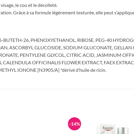
isage, le cou et le décolleté.
ation. Grâce à sa formule légèrement texturée, elle peut s’applique
6-BUTETH-26, PHENOXYETHANOL, RIBOSE, PEG-40 HYDROGE
N, ASCORBYL GLUCOSIDE, SODIUM GLUCONATE, GELLAN 
ATE, PENTYLENE GLYCOL, CITRIC ACID, JASMINUM OFFIC
S, CALENDULA OFFICINALIS FLOWER EXTRACT, FAEX EXTRA
YL IONONE [N3905/A] *dérivé d’huile de ricin.
-14%