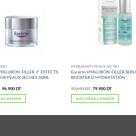
IDES
HYDRATANTS PEAUX SÈCHES
YALURON-FILLER 3* EFFECTS
Eucerin HYALURON-FILLER SER
OUR PEAUX SECHES 50ML
BOOSTER D’HYDRATATION
Le
Le
Le
Le
96.900
DT
92.693
DT
79.900
DT
prix
prix
prix
prix
initial
actuel
initial
actuel
 AU PANIER
AJOUTER AU PANIER
était :
est :
était :
est :
118.435 DT.
96.900 DT.
92.693 DT.
79.900 DT.