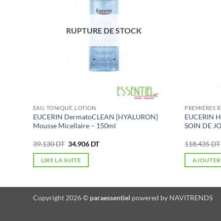
RUPTURE DE STOCK
EAU, TONIQUE, LOTION
PREMIÈRES R
BASE
EUCERIN DermatoCLEAN [HYALURON]
EUCERIN H
, 30
Mousse Micellaire – 150ml
SOIN DE J
Le
Le
39.130
DT
34.906
DT
118.435
DT
prix
prix
initial
actuel
LIRE LA SUITE
AJOUTER
était :
est :
39.130 DT.
34.906 DT.
Copyright 2026 ©
paraessentiel
powered by
NAVITRENDS