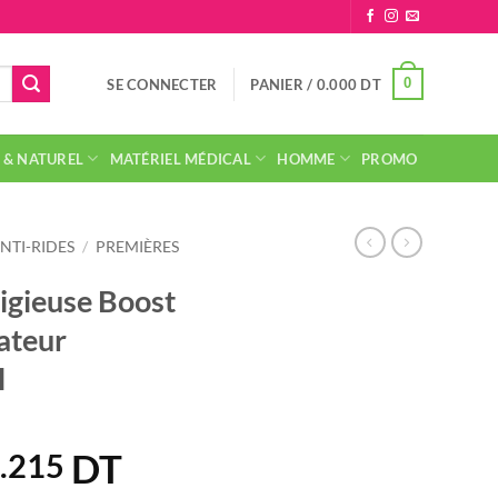
0
SE CONNECTER
PANIER /
0.000
DT
 & NATUREL
MATÉRIEL MÉDICAL
HOMME
PROMO
ANTI-RIDES
/
PREMIÈRES
igieuse Boost
ateur
l
DT
Le
.215
ix
prix