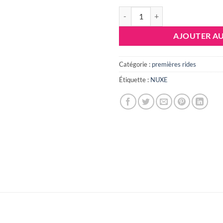
ini
quantité de Nuxe Crème prodigieu
éta
AJOUTER AU
11
Catégorie :
premières rides
Étiquette :
NUXE