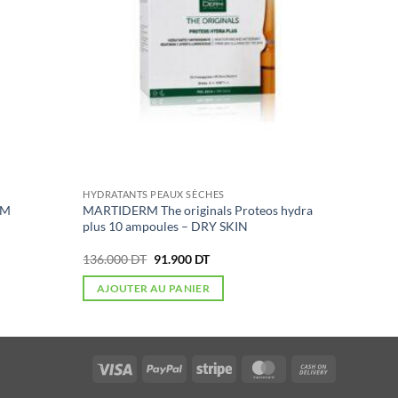
HYDRATANTS PEAUX SÈCHES
UM
MARTIDERM The originals Proteos hydra
plus 10 ampoules – DRY SKIN
Le
Le
136.000
DT
91.900
DT
prix
prix
initial
actuel
AJOUTER AU PANIER
était :
est :
136.000 DT.
91.900 DT.
Visa
PayPal
Stripe
MasterCard
Cash
On