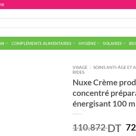
ITE
AN
COMPLÉMENTS ALIMENTAIRES
HYGIÈNE
SOLAIRES
BIO
VISAGE
/
SOINS ANTI-ÂGE ET 
RIDES
Nuxe Crème prod
concentré prépar
énergisant 100 m
DT
Le
110.872
72
pr