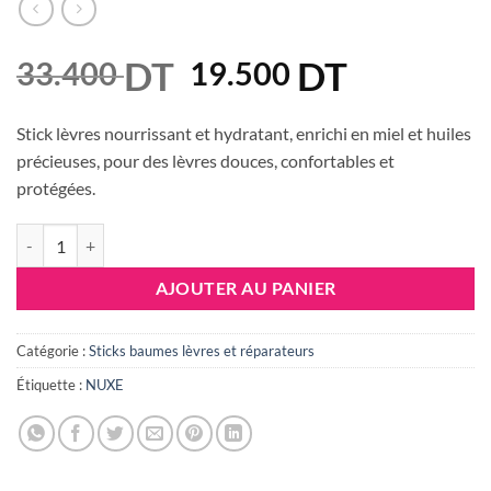
DT
Le
DT
Le
33.400
19.500
prix
prix
initial
actuel
Stick lèvres nourrissant et hydratant, enrichi en miel et huiles
était :
est :
précieuses, pour des lèvres douces, confortables et
33.400 DT.
19.500 DT
protégées.
quantité de NUXE REVE DE MIEL STICK A LEVRES HYDRATANT 4G
AJOUTER AU PANIER
Catégorie :
Sticks baumes lèvres et réparateurs
Étiquette :
NUXE