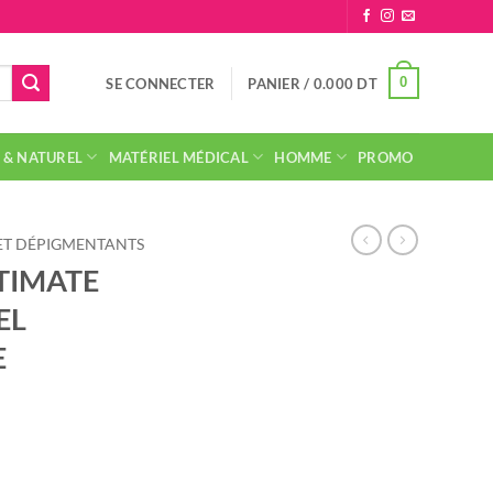
0
SE CONNECTER
PANIER /
0.000
DT
 & NATUREL
MATÉRIEL MÉDICAL
HOMME
PROMO
 ET DÉPIGMENTANTS
TIMATE
EL
E