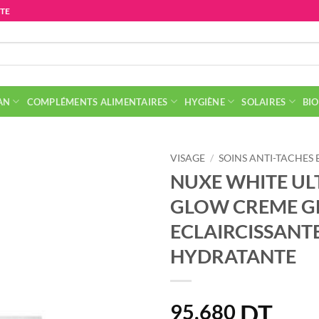
ITE
AN
COMPLÉMENTS ALIMENTAIRES
HYGIÈNE
SOLAIRES
BIO
VISAGE
/
SOINS ANTI-TACHES
NUXE WHITE UL
GLOW CREME G
ECLAIRCISSANT
HYDRATANTE
DT
95.680