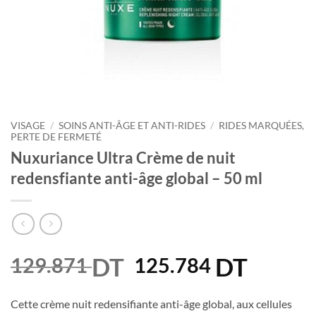
VISAGE
/
SOINS ANTI-ÂGE ET ANTI-RIDES
/
RIDES MARQUÉES,
PERTE DE FERMETÉ
Nuxuriance Ultra Crème de nuit
redensfiante anti-âge global – 50 ml
DT
Le
DT
Le
129.871
125.784
prix
prix
initial
actuel
Cette crème nuit redensifiante anti-âge global, aux cellules