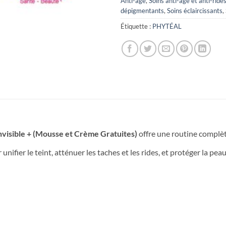
Anti-âge
,
Soins anti-âge et anti-ride
dépigmentants
,
Soins éclaircissants
,
Étiquette :
PHYTÉAL
nvisible + (Mousse et Crème Gratuites)
offre une routine complète 
 unifier le teint, atténuer les taches et les rides, et protéger la pe