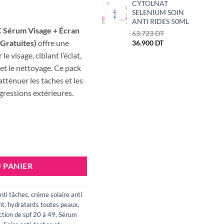
CYTOLNAT
SELENIUM SOIN
ANTI RIDES 50ML
C Sérum Visage + Écran
Le
63.723
DT
 Gratuites)
offre une
Le
prix
36.900
DT
prix
initial
e visage, ciblant l’éclat,
actuel
était :
e et le nettoyage. Ce pack
est :
63.723 DT.
 atténuer les taches et les
36.900 DT.
agressions extérieures.
 VITAMINE C SERUM VISAGE+ECRAN INVISIBLE+(MOUSSE ET CREME 
 PANIER
nti tâches
,
créme solaire anti
nt
,
hydratants toutes peaux
,
ction de spf 20 à 49
,
Sérum