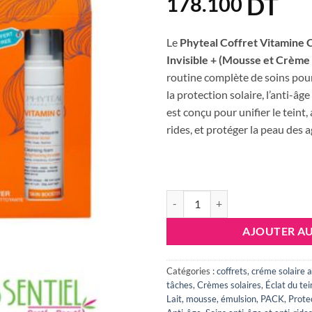
DT
178.100
Le
Phyteal Coffret Vitamine 
Invisible + (Mousse et Crème
routine complète de soins pour l
la protection solaire, l’anti-âg
est conçu pour unifier le teint,
rides, et protéger la peau des 
quantité de PHYTEAL COFFRET
AJOUTER AU
Catégories :
coffrets
,
créme solaire a
tâches
,
Crèmes solaires
,
Éclat du tei
Lait, mousse, émulsion
,
PACK
,
Prote