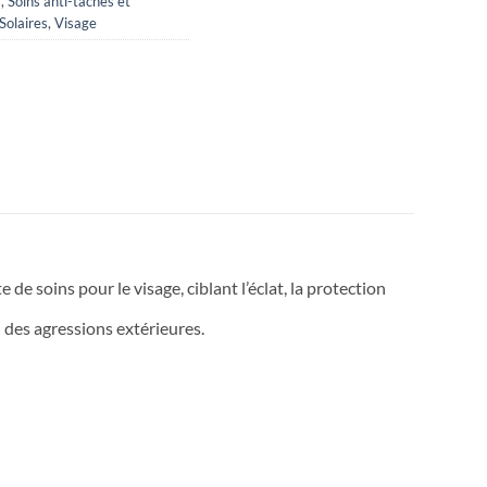
s
,
Soins anti-taches et
Solaires
,
Visage
de soins pour le visage, ciblant l’éclat, la protection
au des agressions extérieures.