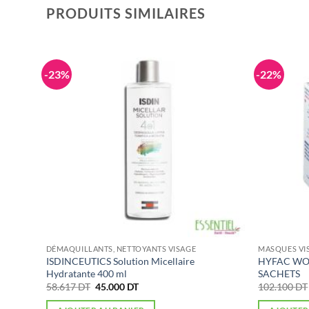
PRODUITS SIMILAIRES
-23%
-22%
DÉMAQUILLANTS, NETTOYANTS VISAGE
MASQUES VI
e
ISDINCEUTICS Solution Micellaire
HYFAC WO
Hydratante 400 ml
SACHETS
Le
Le
58.617
DT
45.000
DT
102.100
DT
prix
prix
initial
actuel