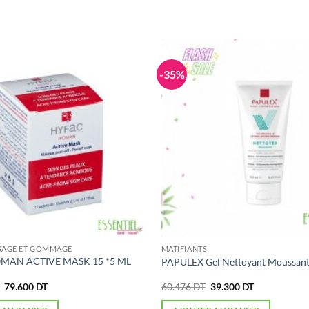
-35%
SAGE ET GOMMAGE
MATIFIANTS
MAN ACTIVE MASK 15 *5 ML
PAPULEX Gel Nettoyant Moussant
Le
Le
Le
Le
79.600
DT
60.476
DT
39.300
DT
prix
prix
prix
prix
initial
actuel
initial
actuel