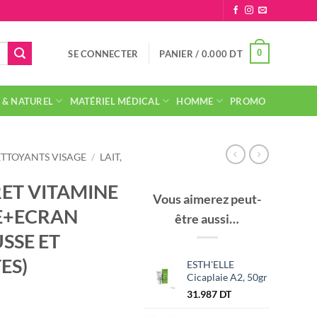
0
SE CONNECTER
PANIER /
0.000
DT
 & NATUREL
MATÉRIEL MÉDICAL
HOMME
PROMO
TTOYANTS VISAGE
/
LAIT,
ET VITAMINE
Vous aimerez peut-
E+ECRAN
être aussi…
SSE ET
ES)
ESTH'ELLE
Cicaplaie A2, 50gr
31.987
DT