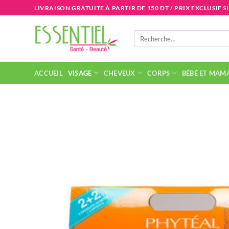
Passer
LIVRAISON GRATUITE À PARTIR DE 150 DT / PRIX EXCLUSIF S
au
contenu
Recherche
pour :
ACCUEIL
VISAGE
CHEVEUX
CORPS
BÉBÉ ET MAM