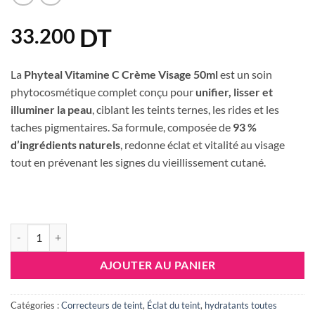
DT
33.200
La
Phyteal Vitamine C Crème Visage 50ml
est un soin
phytocosmétique complet conçu pour
unifier, lisser et
illuminer la peau
, ciblant les teints ternes, les rides et les
taches pigmentaires. Sa formule, composée de
93 %
d’ingrédients naturels
, redonne éclat et vitalité au visage
tout en prévenant les signes du vieillissement cutané.
quantité de PHYTEAL VITAMINE C CREME VISAGE 50ML
AJOUTER AU PANIER
Catégories :
Correcteurs de teint
,
Éclat du teint
,
hydratants toutes