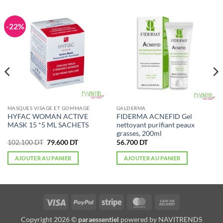
-22%
MASQUES VISAGE ET GOMMAGE
GALDERMA
HYFAC WOMAN ACTIVE
FIDERMA ACNEFID Gel
MASK 15 *5 ML SACHETS
nettoyant purifiant peaux
grasses, 200ml
Le
Le
102.100
DT
79.600
DT
56.700
DT
prix
prix
initial
actuel
AJOUTER AU PANIER
AJOUTER AU PANIER
était :
est :
102.100 DT.
79.600 DT.
Visa
PayPal
Stripe
MasterCard
Cash
On
Copyright 2026 ©
paraessentiel
powered by
NAVITRENDS