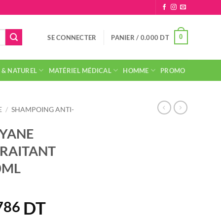
0
SE CONNECTER
PANIER /
0.000
DT
 & NATUREL
MATÉRIEL MÉDICAL
HOMME
PROMO
E
/
SHAMPOING ANTI-
YANE
RAITANT
0ML
DT
Le
786
prix