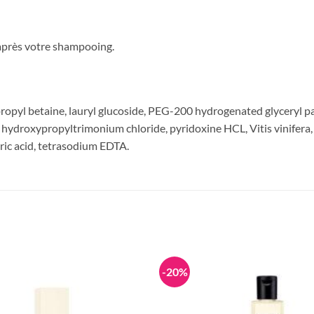
 après votre shampooing.
ropyl betaine, lauryl glucoside, PEG-200 hydrogenated glyceryl p
ar hydroxypropyltrimonium chloride, pyridoxine HCL, Vitis vinifer
ric acid, tetrasodium EDTA.
-20%