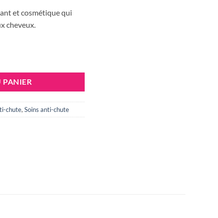
ial
actuel
lant et cosmétique qui
t :
est :
ux cheveux.
733 DT.
27.786 DT.
NE SHAMPOOING TRAITANT DENSIFIANT, 250ML
 PANIER
ti-chute
,
Soins anti-chute