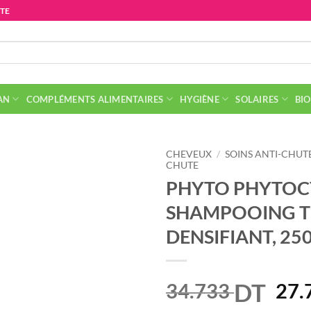
ITE
AN
COMPLÉMENTS ALIMENTAIRES
HYGIÈNE
SOLAIRES
BIO
CHEVEUX
/
SOINS ANTI-CHUT
CHUTE
PHYTO PHYTOC
SHAMPOOING T
DENSIFIANT, 25
DT
Le
34.733
27.
prix