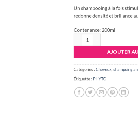
init
Un shampooing à la fois stimu
étai
redonne densité et brillance a
34.
Contenance:
200ml
quantité de PHYTO PHYTOCYA
AJOUTER AU
Catégories :
Cheveux
,
shampoing an
Étiquette :
PHYTO