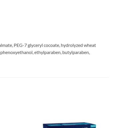
almate, PEG-7 glyceryl cocoate, hydrolyzed wheat
a, phenoxyethanol, ethylparaben, butylparaben,