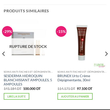
PRODUITS SIMILAIRES
-29%
-15%
RUPTURE DE STOCK
SOINS ANTI-TACHES ET DÉPIGMENTANTS
SOINS ANTI-TACHES ET DÉPIGMENTANTS
SESDERMA HIDROQUIN
BRUNEX Urto Crème
BLANCHISSANT AMPOULES, 5
Dépigmentante, 30ml
AMPOULES
Le
Le
Le
Le
141.184
DT
100.000
DT
114.171
DT
97.100
DT
prix
prix
prix
prix
initial
actuel
initial
actuel
LIRE LA SUITE
AJOUTER AU PANIER
était :
est :
était :
est :
141.184 DT.
100.000 DT.
114.171 DT.
97.100 DT.