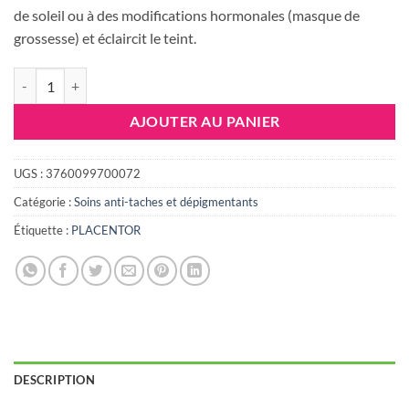
75.944 DT.
59.236 DT
de soleil ou à des modifications hormonales (masque de
grossesse) et éclaircit le teint.
quantité de PLACENTOR CREME CORRECTRICE 30ML
AJOUTER AU PANIER
UGS :
3760099700072
Catégorie :
Soins anti-taches et dépigmentants
Étiquette :
PLACENTOR
DESCRIPTION