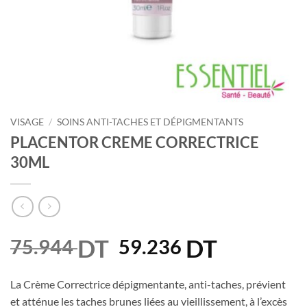
VISAGE
/
SOINS ANTI-TACHES ET DÉPIGMENTANTS
PLACENTOR CREME CORRECTRICE
30ML
DT
Le
DT
Le
75.944
59.236
prix
prix
initial
actuel
La Crème Correctrice dépigmentante, anti-taches, prévient
était :
est :
et atténue les taches brunes liées au vieillissement, à l’excès