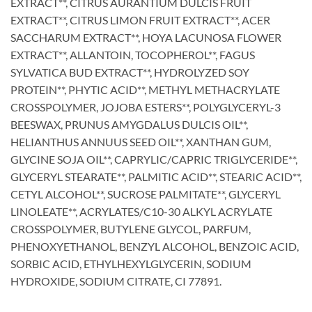
EXTRACT**, CITRUS AURANTIUM DULCIS FRUIT
EXTRACT**, CITRUS LIMON FRUIT EXTRACT**, ACER
SACCHARUM EXTRACT**, HOYA LACUNOSA FLOWER
EXTRACT**, ALLANTOIN, TOCOPHEROL**, FAGUS
SYLVATICA BUD EXTRACT**, HYDROLYZED SOY
PROTEIN**, PHYTIC ACID**, METHYL METHACRYLATE
CROSSPOLYMER, JOJOBA ESTERS**, POLYGLYCERYL-3
BEESWAX, PRUNUS AMYGDALUS DULCIS OIL**,
HELIANTHUS ANNUUS SEED OIL**, XANTHAN GUM,
GLYCINE SOJA OIL**, CAPRYLIC/CAPRIC TRIGLYCERIDE**,
GLYCERYL STEARATE**, PALMITIC ACID**, STEARIC ACID**,
CETYL ALCOHOL**, SUCROSE PALMITATE**, GLYCERYL
LINOLEATE**, ACRYLATES/C10-30 ALKYL ACRYLATE
CROSSPOLYMER, BUTYLENE GLYCOL, PARFUM,
PHENOXYETHANOL, BENZYL ALCOHOL, BENZOIC ACID,
SORBIC ACID, ETHYLHEXYLGLYCERIN, SODIUM
HYDROXIDE, SODIUM CITRATE, CI 77891.