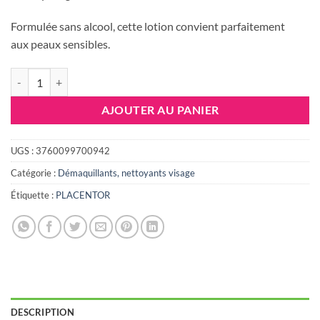
41.988 DT.
32.751 DT
Formulée sans alcool, cette lotion convient parfaitement
aux peaux sensibles.
quantité de PLACENTOR LOTION TONIQUE OXYG 250 ML
AJOUTER AU PANIER
UGS :
3760099700942
Catégorie :
Démaquillants, nettoyants visage
Étiquette :
PLACENTOR
DESCRIPTION