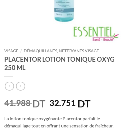
VISAGE
/
DÉMAQUILLANTS, NETTOYANTS VISAGE
PLACENTOR LOTION TONIQUE OXYG
250 ML
DT
Le
DT
Le
41.988
32.751
prix
prix
initial
actuel
La lotion tonique oxygénante Placentor parfait le
était :
est :
démaquillage tout en offrant une sensation de fraîcheur.