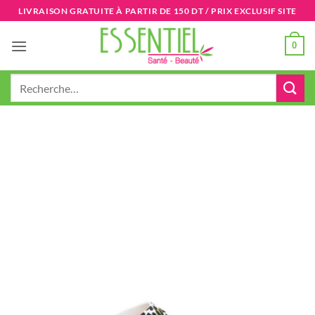
Passer
LIVRAISON GRATUITE À PARTIR DE 150 DT / PRIX EXCLUSIF SITE
au
contenu
0
Recherche
pour :