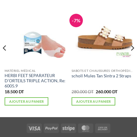
-7%
MATÉRIEL MÉDICAL
SABOTS ET CHAUSSURES ORTHOPÉDIQUE
HERBI FEET SEPARATEUR
scholl Mules Tan Sintra 2 Straps
D’ORTEILS TRIPLE ACTION, Re:
6005.9
Le
Le
18.500
DT
280.000
DT
260.000
DT
prix
prix
initial
actuel
AJOUTER AU PANIER
AJOUTER AU PANIER
était :
est :
280.000 DT.
260.000 D
Visa
PayPal
Stripe
MasterCard
Cash
On