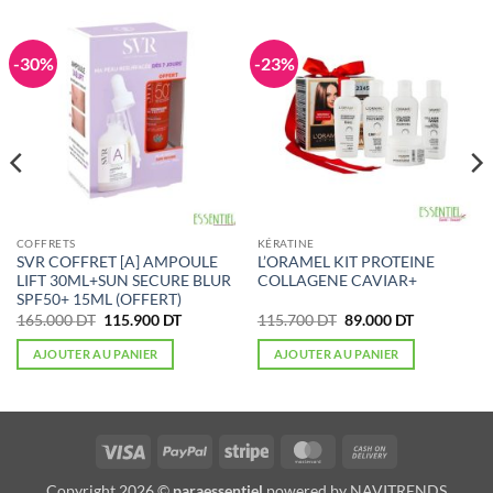
-30%
-23%
COFFRETS
KÉRATINE
SVR COFFRET [A] AMPOULE
L’ORAMEL KIT PROTEINE
LIFT 30ML+SUN SECURE BLUR
COLLAGENE CAVIAR+
SPF50+ 15ML (OFFERT)
Le
Le
Le
Le
165.000
DT
115.900
DT
115.700
DT
89.000
DT
prix
prix
prix
prix
initial
actuel
initial
actuel
AJOUTER AU PANIER
AJOUTER AU PANIER
était :
est :
était :
est :
165.000 DT.
115.900 DT.
115.700 DT.
89.000 DT.
Visa
PayPal
Stripe
MasterCard
Cash
On
Copyright 2026 ©
paraessentiel
powered by
NAVITRENDS