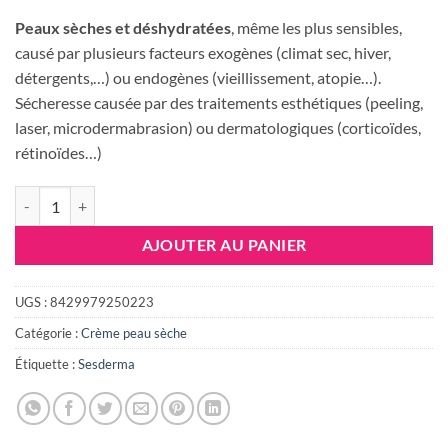
était :
est :
Peaux sèches et déshydratées
, même les plus sensibles,
132.735 DT.
120.00
causé par plusieurs facteurs exogènes (climat sec, hiver,
détergents,…) ou endogènes (vieillissement, atopie…).
Sécheresse causée par des traitements esthétiques (peeling,
laser, microdermabrasion) ou dermatologiques (corticoïdes,
rétinoïdes…)
quantité de SESDERMA Hidraderm Hyal crème visage, 50ML
AJOUTER AU PANIER
UGS :
8429979250223
Catégorie :
Crème peau sèche
Étiquette :
Sesderma