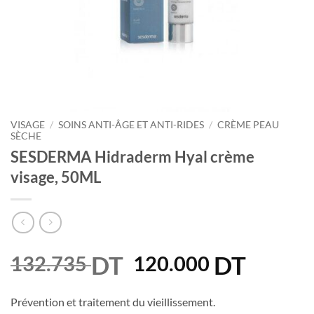
VISAGE
/
SOINS ANTI-ÂGE ET ANTI-RIDES
/
CRÈME PEAU
SÈCHE
SESDERMA Hidraderm Hyal crème
visage, 50ML
DT
Le
DT
Le
132.735
120.000
prix
prix
initial
actuel
Prévention et traitement du vieillissement.