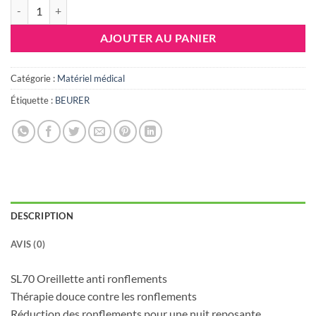
quantité de BEURER SL70 Oreillette anti ronflements
AJOUTER AU PANIER
Catégorie :
Matériel médical
Étiquette :
BEURER
DESCRIPTION
AVIS (0)
SL70 Oreillette anti ronflements
Thérapie douce contre les ronflements
Réduction des ronflements pour une nuit reposante