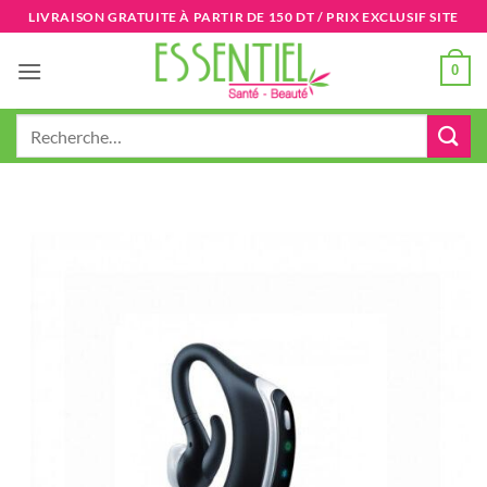
Passer
LIVRAISON GRATUITE À PARTIR DE 150 DT / PRIX EXCLUSIF SITE
au
contenu
0
Recherche
pour :