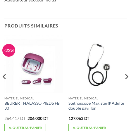
PRODUITS SIMILAIRES
-22%
MATÉRIEL MÉDICAL
MATÉRIEL MÉDICAL
BEURER THALASSO PIEDS FB
Stéthoscope Magister® Adulte
30
double pavillon
Le
Le
264.417
DT
206.000
DT
127.063
DT
prix
prix
initial
actuel
AJOUTER AU PANIER
AJOUTER AU PANIER
était :
est :