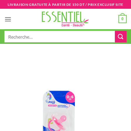
Passer
LIVRAISON GRATUITE À PARTIR DE 150 DT / PRIX EXCLUSIF SITE
au
contenu
0
Recherche
pour :