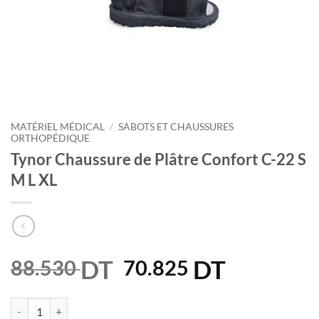
MATÉRIEL MÉDICAL
/
SABOTS ET CHAUSSURES
ORTHOPÉDIQUE
Tynor Chaussure de Plâtre Confort C-22 S
M L XL
DT
Le
DT
Le
88.530
70.825
prix
prix
initial
actuel
quantité de Tynor Chaussure de Plâtre Confort C-22 S M L XL