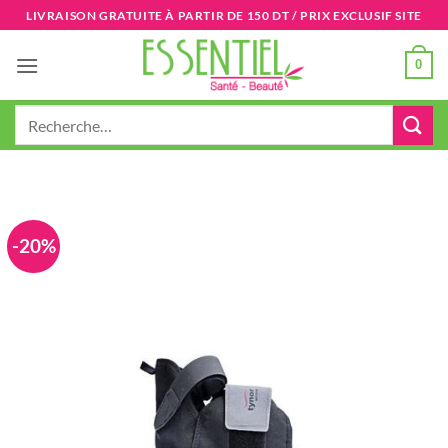
Passer
LIVRAISON GRATUITE À PARTIR DE 150 DT / PRIX EXCLUSIF SITE
au
contenu
0
Recherche
pour :
-20%