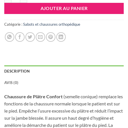
était :
est :
AJOUTER AU PANIER
88.530 DT.
70.825 DT
Catégorie :
Sabots et chaussures orthopédique
DESCRIPTION
AVIS (0)
Chaussure de Plâtre Confort
(semelle conique) remplace les
fonctions de la chaussure normale lorsque le patient est sur
le pied. Empêche l’usure excessive du plâtre et réduit l’impact
sur la jambe blessée. Il assure un haut degré d’hygiène et
améliore la démarche du patient sur le plâtre du pied. La