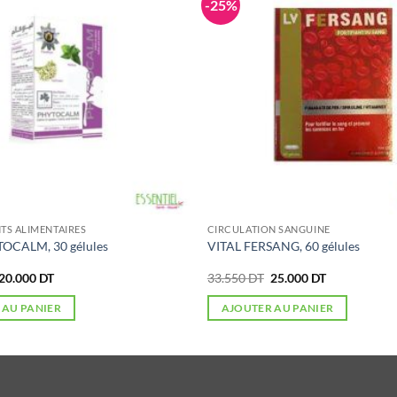
-25%
S ALIMENTAIRES
CIRCULATION SANGUINE
OCALM, 30 gélules
VITAL FERSANG, 60 gélules
Le
Le
Le
Le
20.000
DT
33.550
DT
25.000
DT
prix
prix
prix
prix
initial
actuel
initial
actuel
 AU PANIER
AJOUTER AU PANIER
était :
est :
était :
est :
27.750 DT.
20.000 DT.
33.550 DT.
25.000 DT.