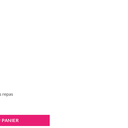
es repas
gélules
 PANIER