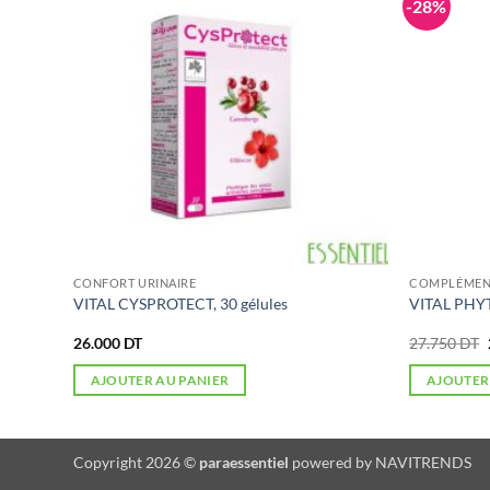
-28%
CONFORT URINAIRE
COMPLÉMENT
VITAL CYSPROTECT, 30 gélules
VITAL PHYT
26.000
DT
27.750
DT
AJOUTER AU PANIER
AJOUTER
Copyright 2026 ©
paraessentiel
powered by
NAVITRENDS