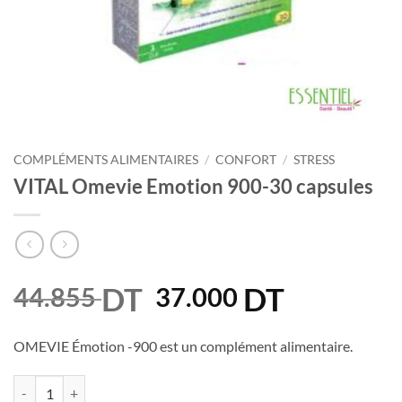
COMPLÉMENTS ALIMENTAIRES
/
CONFORT
/
STRESS
VITAL Omevie Emotion 900-30 capsules
DT
Le
DT
Le
44.855
37.000
prix
prix
initial
actuel
OMEVIE Émotion -900 est un complément alimentaire.
était :
est :
quantité de VITAL Omevie Emotion 900-30 capsules
44.855 DT.
37.000 DT