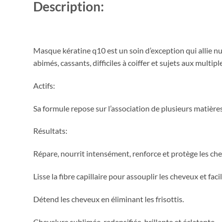
Description:
Masque kératine q10 est un soin d’exception qui allie nutr
abimés, cassants, difficiles à coiffer et sujets aux multi
Actifs:
Sa formule repose sur l’association de plusieurs matière
Résultats:
Répare, nourrit intensément, renforce et protège les ch
Lisse la fibre capillaire pour assouplir les cheveux et faci
Détend les cheveux en éliminant les frisottis.
Chevelure sublimée, redensifiée, brillante et éclatante.