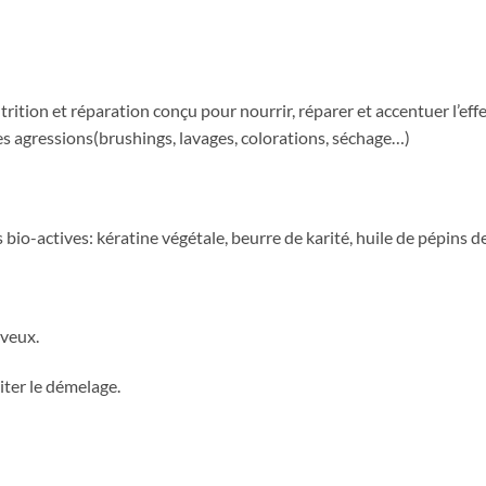
ition et réparation conçu pour nourrir, réparer et accentuer l’effet
ples agressions(brushings, lavages, colorations, séchage…)
s bio-actives: kératine végétale, beurre de karité, huile de pépins
eveux.
liter le démelage.