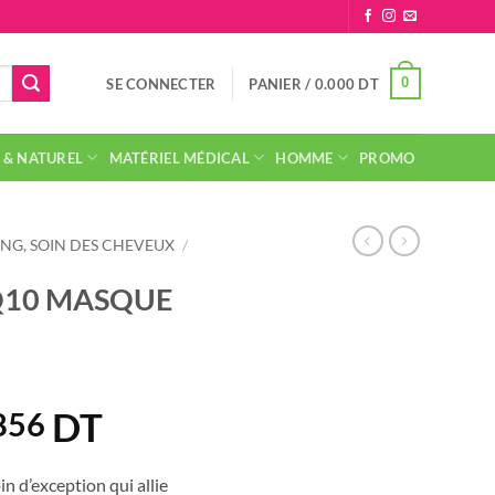
0
SE CONNECTER
PANIER /
0.000
DT
 & NATUREL
MATÉRIEL MÉDICAL
HOMME
PROMO
NG, SOIN DES CHEVEUX
/
Q10 MASQUE
DT
Le
856
prix
ial
actuel
n d’exception qui allie