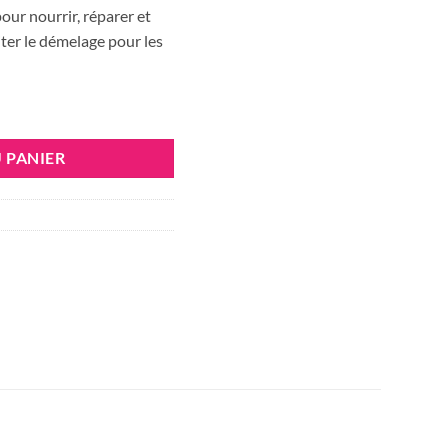
t :
est :
our nourrir, réparer et
320 DT.
37.856 DT.
liter le démelage pour les
0 MASQUE 250ML
 PANIER