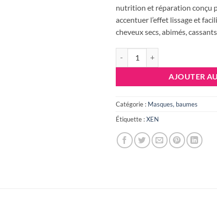
étai
nutrition et réparation conçu p
47.
accentuer l’effet lissage et faci
cheveux secs, abimés, cassants
quantité de XEN KERATINE Q1
AJOUTER AU
Catégorie :
Masques, baumes
Étiquette :
XEN