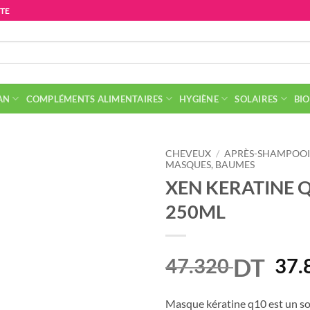
ITE
AN
COMPLÉMENTS ALIMENTAIRES
HYGIÈNE
SOLAIRES
BIO
CHEVEUX
/
APRÈS-SHAMPOOI
MASQUES, BAUMES
XEN KERATINE 
250ML
DT
Le
47.320
37.
prix
init
Masque kératine q10 est un soi