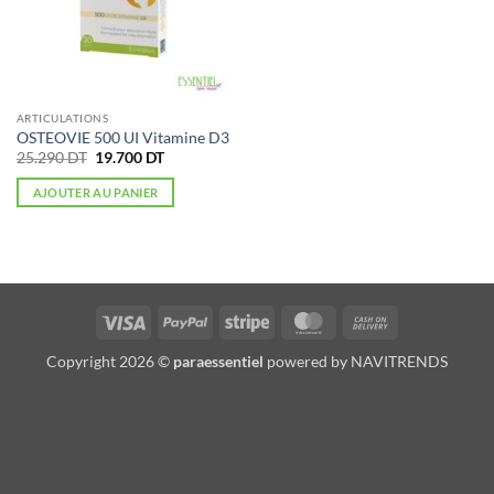
ARTICULATIONS
OSTEOVIE 500 UI Vitamine D3
Le
Le
25.290
DT
19.700
DT
prix
prix
initial
actuel
AJOUTER AU PANIER
était :
est :
25.290 DT.
19.700 DT.
Visa
PayPal
Stripe
MasterCard
Cash
On
Copyright 2026 ©
paraessentiel
powered by
NAVITRENDS
Delivery