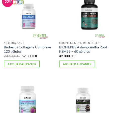
-22%
ANTI OXYDANT
COMPLÉMENTS ALIMENTAIRES
Bioherbs Collagène Complexe
BIOHERBS Ashwagandha Root
120 gélules
KSM66 – 60 gélules
Le
Le
73.400
DT
57.500
DT
42.000
DT
prix
prix
initial
actuel
AJOUTER AU PANIER
AJOUTER AU PANIER
était :
est :
73.400 DT.
57.500 DT.