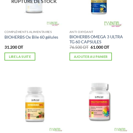
RUPTURE DE STOCK
COMPLÉMENTS ALIMENTAIRES
ANTI OXYDANT
BIOHERBS OMEGA 3 ULTRA
BIOHERBS Ox Bile 60 gélules
TG 60 CAPSULES
Le
Le
31.200
DT
76.500
DT
61.000
DT
prix
prix
initial
actuel
LIRE LA SUITE
AJOUTER AU PANIER
était :
est :
76.500 DT.
61.000 DT.