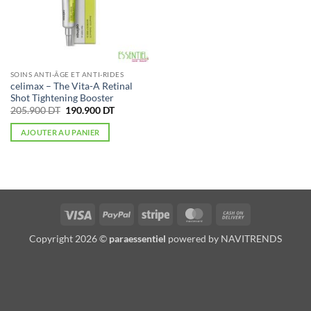
SOINS ANTI-ÂGE ET ANTI-RIDES
celimax – The Vita-A Retinal
Shot Tightening Booster
Le
Le
205.900
DT
190.900
DT
prix
prix
initial
actuel
AJOUTER AU PANIER
était :
est :
205.900 DT.
190.900 DT.
Visa
PayPal
Stripe
MasterCard
Cash
On
Copyright 2026 ©
paraessentiel
powered by
NAVITRENDS
Delivery