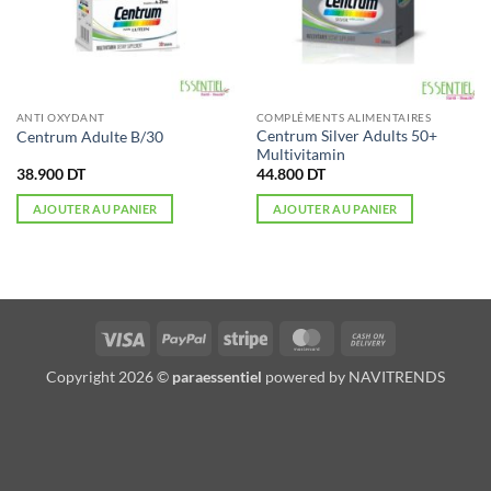
ANTI OXYDANT
COMPLÉMENTS ALIMENTAIRES
Centrum Silver Adults 50+
Centrum Adulte B/30
Multivitamin
38.900
DT
44.800
DT
AJOUTER AU PANIER
AJOUTER AU PANIER
Visa
PayPal
Stripe
MasterCard
Cash
On
Copyright 2026 ©
paraessentiel
powered by
NAVITRENDS
Delivery