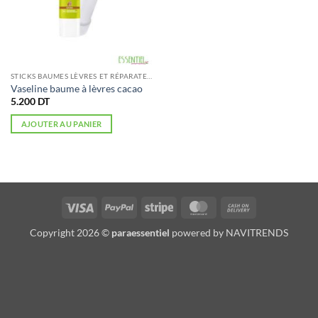
STICKS BAUMES LÈVRES ET RÉPARATEURS
Vaseline baume à lèvres cacao
5.200
DT
AJOUTER AU PANIER
Visa
PayPal
Stripe
MasterCard
Cash
On
Copyright 2026 ©
paraessentiel
powered by
NAVITRENDS
Delivery