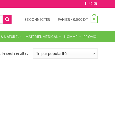
0
SE CONNECTER
PANIER /
0.000
DT
 & NATUREL
MATÉRIEL MÉDICAL
HOMME
PROMO
i le seul résultat