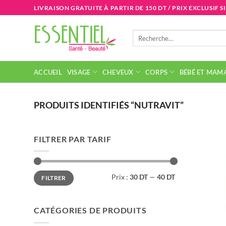
Passer
LIVRAISON GRATUITE À PARTIR DE 150 DT / PRIX EXCLUSIF S
au
contenu
Recherche
pour :
ACCUEIL
VISAGE
CHEVEUX
CORPS
BÉBÉ ET MAM
PRODUITS IDENTIFIÉS “NUTRAVIT”
FILTRER PAR TARIF
Prix
Prix
Prix :
30 DT
—
40 DT
FILTRER
min
max
CATÉGORIES DE PRODUITS