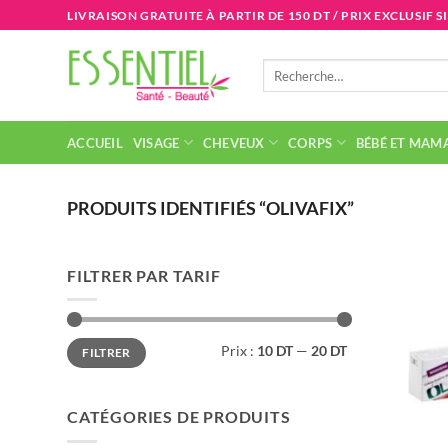
Passer
LIVRAISON GRATUITE À PARTIR DE 150 DT / PRIX EXCLUSIF S
au
contenu
Recherche
pour :
ACCUEIL
VISAGE
CHEVEUX
CORPS
BÉBÉ ET MAM
PRODUITS IDENTIFIÉS “OLIVAFIX”
FILTRER PAR TARIF
Prix
Prix
Prix :
10 DT
—
20 DT
FILTRER
min
max
CATÉGORIES DE PRODUITS