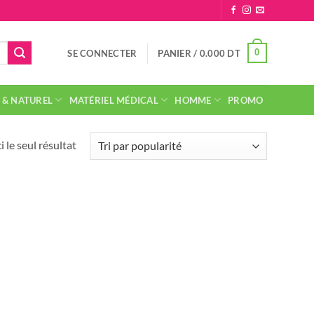
0
SE CONNECTER
PANIER /
0.000
DT
 & NATUREL
MATÉRIEL MÉDICAL
HOMME
PROMO
i le seul résultat