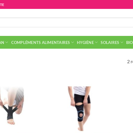
ITE
AN
COMPLÉMENTS ALIMENTAIRES
HYGIÈNE
SOLAIRES
BIO
2 r