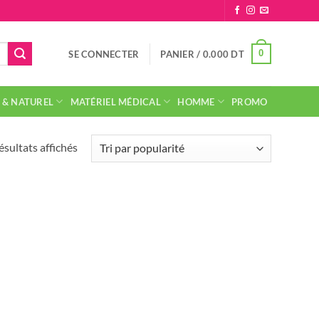
0
SE CONNECTER
PANIER /
0.000
DT
 & NATUREL
MATÉRIEL MÉDICAL
HOMME
PROMO
Trié
ésultats affichés
par
popularité