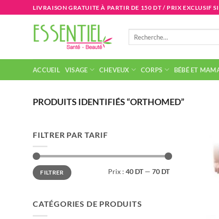
Passer
LIVRAISON GRATUITE À PARTIR DE 150 DT / PRIX EXCLUSIF S
au
contenu
Recherche
pour :
ACCUEIL
VISAGE
CHEVEUX
CORPS
BÉBÉ ET MAM
PRODUITS IDENTIFIÉS “ORTHOMED”
FILTRER PAR TARIF
Prix
Prix
Prix :
40 DT
—
70 DT
FILTRER
min
max
CATÉGORIES DE PRODUITS