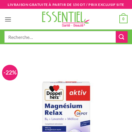
Passer
LIVRAISON GRATUITE À PARTIR DE 150 DT / PRIX EXCLUSIF SITE
au
contenu
0
Recherche
pour :
-22%