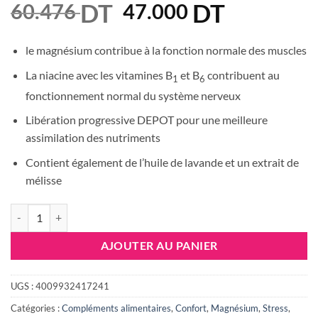
DT
Le
DT
Le
60.476
47.000
prix
prix
initial
actuel
le magnésium contribue à la fonction normale des muscles
était :
est :
La niacine avec les vitamines B
et B
contribuent au
1
6
60.476 DT.
47.000 DT
fonctionnement normal du système nerveux
Libération progressive DEPOT pour une meilleure
assimilation des nutriments
Contient également de l’huile de lavande et un extrait de
mélisse
quantité de Aktiv Magnésium Relax BT30
AJOUTER AU PANIER
UGS :
4009932417241
Catégories :
Compléments alimentaires
,
Confort
,
Magnésium
,
Stress
,