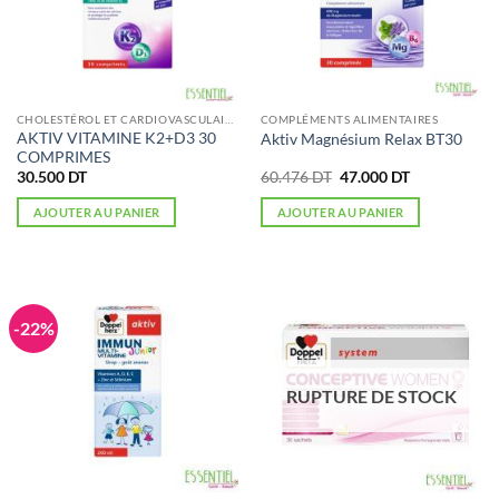
CHOLESTÉROL ET CARDIOVASCULAIRE
COMPLÉMENTS ALIMENTAIRES
AKTIV VITAMINE K2+D3 30
Aktiv Magnésium Relax BT30
COMPRIMES
Le
Le
30.500
DT
60.476
DT
47.000
DT
prix
prix
initial
actuel
AJOUTER AU PANIER
AJOUTER AU PANIER
était :
est :
60.476 DT.
47.000 DT.
-22%
RUPTURE DE STOCK