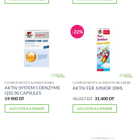
était :
est :
était :
est :
213.086 DT.
178.500 DT.
45.220 DT.
35.000 DT.
-22%
COMPLÉMENTS ALIMENTAIRES
COMPLÉMENTS ALIMENTAIRES BÉBÉ ET ENFANT
AKTIV SYSTEM COENZYME
AKTIV FER JUNIOR 30ML
Q10 30 CAPSULES
Le
Le
59.900
DT
40.317
DT
31.400
DT
prix
prix
initial
actuel
AJOUTER AU PANIER
AJOUTER AU PANIER
était :
est :
40.317 DT.
31.400 DT.