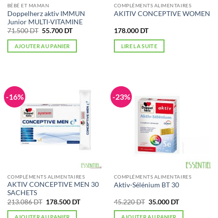
BÉBÉ ET MAMAN
COMPLÉMENTS ALIMENTAIRES
Doppelherz aktiv IMMUN
AKITIV CONCEPTIVE WOMEN
Junior MULTI-VITAMINE
Le
Le
71.500
DT
55.700
DT
178.000
DT
prix
prix
initial
actuel
AJOUTER AU PANIER
LIRE LA SUITE
était :
est :
71.500 DT.
55.700 DT.
-16%
-23%
COMPLÉMENTS ALIMENTAIRES
COMPLÉMENTS ALIMENTAIRES
AKTIV CONCEPTIVE MEN 30
Aktiv-Sélénium BT 30
SACHETS
Le
Le
Le
Le
213.086
DT
178.500
DT
45.220
DT
35.000
DT
prix
prix
prix
prix
initial
actuel
initial
actuel
AJOUTER AU PANIER
AJOUTER AU PANIER