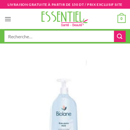
Passer
LIVRAISON GRATUITE À PARTIR DE 150 DT / PRIX EXCLUSIF SITE
au
contenu
0
Recherche
pour :