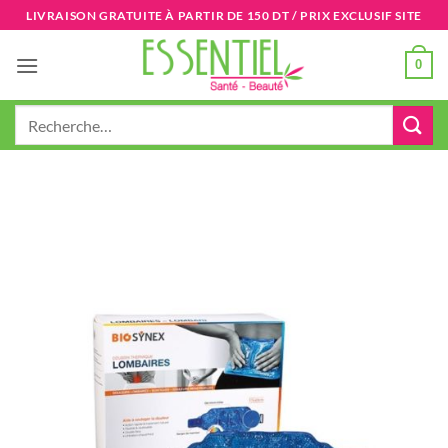
Passer
LIVRAISON GRATUITE À PARTIR DE 150 DT / PRIX EXCLUSIF SITE
au
contenu
0
Recherche
pour :