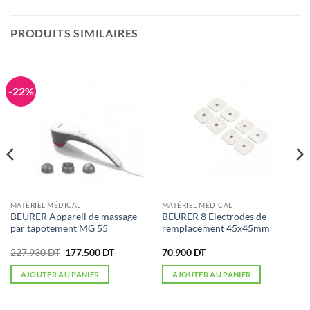
PRODUITS SIMILAIRES
-22%
MATÉRIEL MÉDICAL
MATÉRIEL MÉDICAL
BEURER Appareil de massage
BEURER 8 Electrodes de
par tapotement MG 55
remplacement 45x45mm
Le
Le
227.930
DT
177.500
DT
70.900
DT
prix
prix
initial
actuel
AJOUTER AU PANIER
AJOUTER AU PANIER
était :
est :
227.930 DT.
177.500 DT.