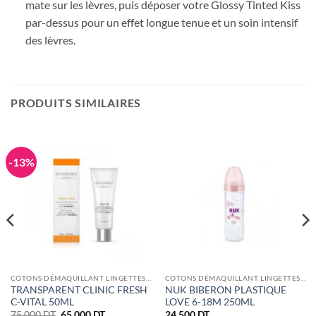
mate sur les lèvres, puis déposer votre Glossy Tinted Kiss
par-dessus pour un effet longue tenue et un soin intensif
des lèvres.
PRODUITS SIMILAIRES
-13%
COTONS DÉMAQUILLANT LINGETTES ET ÉPONGES
COTONS DÉMAQUILLANT LINGETTES ET ÉPONGES
TRANSPARENT CLINIC FRESH
NUK BIBERON PLASTIQUE
C-VITAL 50ML
LOVE 6-18M 250ML
Le
Le
75.000
DT
65.000
DT
24.500
DT